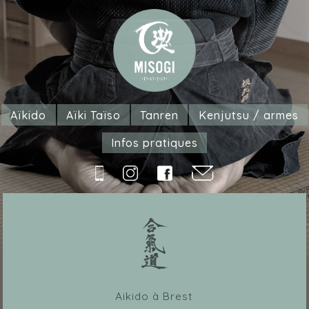
Aïkido
Aïki Taïso
Tanren
Kenjutsu / armes
Infos pratiques
Aikido à Brest