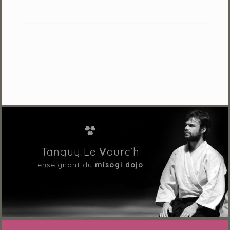
Tanguy Le
V
ourc'h
enseignant du
misogi dojo